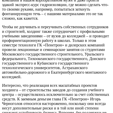
компании в нашем корпоративном музее и даже пройти
эдакий экспресс-курс гидроизоляции, где можно сделать что-
то своими руками, например, попытаться заткнуть
фонтанирующую течь – с нашими материалами это не так
сложно, как кажется.
Чтобы не доучивать и переучивать собственных сотрудников
и строителей, холдинг также сотрудничает с профильными
учебными заведениями – от вузов до колледжей – и проводит
профориентационную работу в школах. Только в этом
семестре технологи ГК «Пенетрон» и дилерских компаний
провели лекционные и семинарские занятия со студентами
Московского государственного строительного, Уральского
федерального, Тихоокеанского государственного, Донского
государственного и Кубанского государственного
технологического университетов, Астраханского
автомобильно-дорожного и Екатеринбургского монтажного
колледжей.
Интересно, что реализация всех масштабных проектов
холдинга – от строительства заводов до создания учебного
центра – осуществлялось исключительно за счет собственных
средств. К заемным деньгам глава ГК «Пенетрон» Игорь
Черноголов относится настороженно, поскольку они всегда
несут дополнительные риски и в той или иной степени
снижают устойчивость бизнеса. Впрочем, без поддержки не