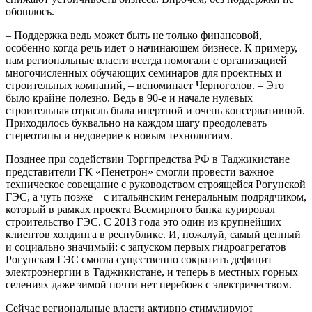
обошлось.
– Поддержка ведь может быть не только финансовой,
особенно когда речь идет о начинающем бизнесе. К примеру,
нам региональные власти всегда помогали с организацией
многочисленных обучающих семинаров для проектных и
строительных компаний, – вспоминает Черноголов. – Это
было крайне полезно. Ведь в 90-е и начале нулевых
строительная отрасль была инертной и очень консервативной.
Приходилось буквально на каждом шагу преодолевать
стереотипы и недоверие к новым технологиям.
Позднее при содействии Торгпредства РФ в Таджикистане
представители ГК «Пенетрон» смогли провести важное
техническое совещание с руководством строящейся Рогунской
ГЭС, а чуть позже – с итальянским генеральным подрядчиком,
который в рамках проекта Всемирного банка курировал
строительство ГЭС. С 2013 года это один из крупнейших
клиентов холдинга в республике. И, пожалуй, самый ценный
и социально значимый: с запуском первых гидроагрегатов
Рогунская ГЭС смогла существенно сократить дефицит
электроэнергии в Таджикистане, и теперь в местных горных
селениях даже зимой почти нет перебоев с электричеством.
Сейчас региональные власти активно стимулируют