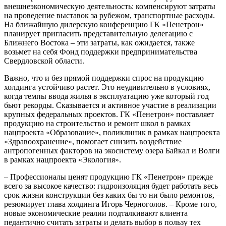
внешнеэкономическую деятельность: компенсируют затраты
на проведение выставок за рубежом, транспортные расходы.
На ближайшую дилерскую конференцию ГК «Пенетрон»
планирует пригласить представительную делегацию с
Ближнего Востока – эти затраты, как ожидается, также
возьмет на себя Фонд поддержки предпринимательства
Свердловской области.
Важно, что и без прямой поддержки спрос на продукцию
холдинга устойчиво растет. Это неудивительно в условиях,
когда темпы ввода жилья в эксплуатацию уже который год
бьют рекорды. Сказывается и активное участие в реализации
крупных федеральных проектов. ГК «Пенетрон» поставляет
продукцию на строительство и ремонт школ в рамках
нацпроекта «Образование», поликлиник в рамках нацпроекта
«Здравоохранение», помогает снизить воздействие
антропогенных факторов на экосистему озера Байкал и Волги
в рамках нацпроекта «Экология».
– Профессионалы ценят продукцию ГК «Пенетрон» прежде
всего за высокое качество: гидроизоляция будет работать весь
срок жизни конструкции без каких бы то ни было ремонтов, –
резюмирует глава холдинга Игорь Черноголов. – Кроме того,
новые экономические реалии подталкивают клиента
педантично считать затраты и делать выбор в пользу тех