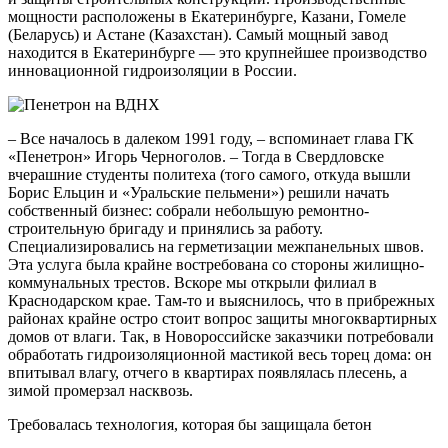
мощности расположены в Екатеринбурге, Казани, Гомеле
(Беларусь) и Астане (Казахстан). Самый мощный завод
находится в Екатеринбурге — это крупнейшее производство
инновационной гидроизоляции в России.
– Все началось в далеком 1991 году, – вспоминает глава ГК
«Пенетрон» Игорь Черноголов. – Тогда в Свердловске
вчерашние студенты политеха (того самого, откуда вышли
Борис Ельцин и «Уральские пельмени») решили начать
собственный бизнес: собрали небольшую ремонтно-
строительную бригаду и принялись за работу.
Специализировались на герметизации межпанельных швов.
Эта услуга была крайне востребована со стороны жилищно-
коммунальных трестов. Вскоре мы открыли филиал в
Краснодарском крае. Там-то и выяснилось, что в прибрежных
районах крайне остро стоит вопрос защиты многоквартирных
домов от влаги. Так, в Новороссийске заказчики потребовали
обработать гидроизоляционной мастикой весь торец дома: он
впитывал влагу, отчего в квартирах появлялась плесень, а
зимой промерзал насквозь.
Требовалась технология, которая бы защищала бетон