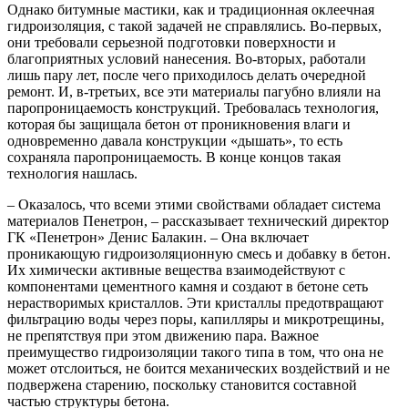
Однако битумные мастики, как и традиционная оклеечная
гидроизоляция, с такой задачей не справлялись. Во-первых,
они требовали серьезной подготовки поверхности и
благоприятных условий нанесения. Во-вторых, работали
лишь пару лет, после чего приходилось делать очередной
ремонт. И, в-третьих, все эти материалы пагубно влияли на
паропроницаемость конструкций. Требовалась технология,
которая бы защищала бетон от проникновения влаги и
одновременно давала конструкции «дышать», то есть
сохраняла паропроницаемость. В конце концов такая
технология нашлась.
– Оказалось, что всеми этими свойствами обладает система
материалов Пенетрон, – рассказывает технический директор
ГК «Пенетрон» Денис Балакин. – Она включает
проникающую гидроизоляционную смесь и добавку в бетон.
Их химически активные вещества взаимодействуют с
компонентами цементного камня и создают в бетоне сеть
нерастворимых кристаллов. Эти кристаллы предотвращают
фильтрацию воды через поры, капилляры и микротрещины,
не препятствуя при этом движению пара. Важное
преимущество гидроизоляции такого типа в том, что она не
может отслоиться, не боится механических воздействий и не
подвержена старению, поскольку становится составной
частью структуры бетона.