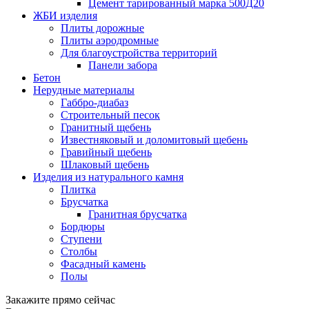
Цемент тарированный марка 500Д20
ЖБИ изделия
Плиты дорожные
Плиты аэродромные
Для благоустройства территорий
Панели забора
Бетон
Нерудные материалы
Габбро-диабаз
Строительный песок
Гранитный щебень
Известняковый и доломитовый щебень
Гравийный щебень
Шлаковый щебень
Изделия из натурального камня
Плитка
Брусчатка
Гранитная брусчатка
Бордюры
Ступени
Столбы
Фасадный камень
Полы
Закажите прямо сейчас