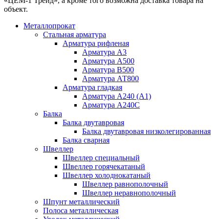
«ЦЕМ-1 Трейд», а кроме того возможна доставка товара на
объект.
Металлопрокат
Стальная арматура
Арматура рифленая
Арматура А3
Арматура А500
Арматура В500
Арматура АТ800
Арматура гладкая
Арматура А240 (А1)
Арматура А240С
Балка
Балка двутавровая
Балка двутавровая низколегированная
Балка сварная
Швеллер
Швеллер специальный
Швеллер горячекатаный
Швеллер холоднокатаный
Швеллер равнополочный
Швеллер неравнополочный
Шпунт металлический
Полоса металлическая