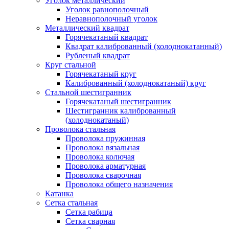
Уголок металлический
Уголок равнополочный
Неравнополочный уголок
Металлический квадрат
Горячекатаный квадрат
Квадрат калиброванный (холоднокатанный)
Рубленый квадрат
Круг стальной
Горячекатаный круг
Калиброванный (холоднокатаный) круг
Стальной шестигранник
Горячекатаный шестигранник
Шестигранник калиброванный
(холоднокатаный)
Проволока стальная
Проволока пружинная
Проволока вязальная
Проволока колючая
Проволока арматурная
Проволока сварочная
Проволока общего назначения
Катанка
Сетка стальная
Сетка рабица
Сетка сварная