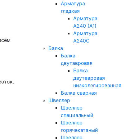
Арматура
гладкая
Арматура
А240 (А1)
Арматура
всём
А240С
Балка
Балка
двутавровая
Балка
двутавровая
боток.
низколегированная
Балка сварная
Швеллер
Швеллер
специальный
Швеллер
горячекатаный
Швеллер