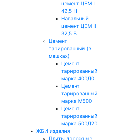
цемент ЦЕМ I
42,5 H
Навальный
цемент ЦЕМ II
32,5 Б
Цемент
тарированный (в
мешках)
Цемент
тарированный
марка 400Д0
Цемент
тарированный
марка М500
Цемент
тарированный
марка 500Д20
ЖБИ изделия
Плиты дорожные