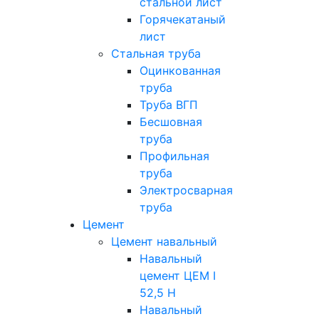
стальной лист
Горячекатаный
лист
Стальная труба
Оцинкованная
труба
Труба ВГП
Бесшовная
труба
Профильная
труба
Электросварная
труба
Цемент
Цемент навальный
Навальный
цемент ЦЕМ I
52,5 Н
Навальный