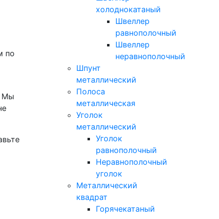
холоднокатаный
Швеллер
равнополочный
Швеллер
м по
неравнополочный
Шпунт
металлический
Полоса
. Мы
металлическая
не
Уголок
металлический
Уголок
авьте
равнополочный
Неравнополочный
уголок
Металлический
квадрат
Горячекатаный