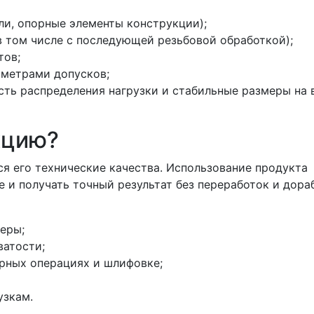
ли, опорные элементы конструкции);
(в том числе с последующей резьбовой обработкой);
тов;
аметрами допусков;
сть распределения нагрузки и стабильные размеры на 
кцию?
ся его технические качества. Использование продукта
 и получать точный результат без переработок и дора
еры;
ватости;
арных операциях и шлифовке;
узкам.