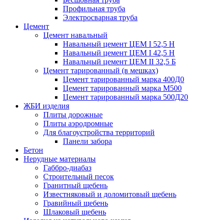
Профильная труба
Электросварная труба
Цемент
Цемент навальный
Навальный цемент ЦЕМ I 52,5 Н
Навальный цемент ЦЕМ I 42,5 H
Навальный цемент ЦЕМ II 32,5 Б
Цемент тарированный (в мешках)
Цемент тарированный марка 400Д0
Цемент тарированный марка М500
Цемент тарированный марка 500Д20
ЖБИ изделия
Плиты дорожные
Плиты аэродромные
Для благоустройства территорий
Панели забора
Бетон
Нерудные материалы
Габбро-диабаз
Строительный песок
Гранитный щебень
Известняковый и доломитовый щебень
Гравийный щебень
Шлаковый щебень