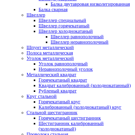
Балка двутавровая низколегированная
Балка сварная
Швеллер
Швеллер специальный
Швеллер горячекатаный
Швеллер холоднокатаный
Швеллер равнополочный
Швеллер неравнополочный
Шпунт металлический
Полоса металлическая
Уголок металлический
Уголок равнополочный
Неравнополочный уголок
Металлический квадрат
Горячекатаный квадрат
Квадрат калиброванный (холоднокатанный)
Рубленый квадрат
Круг стальной
Горячекатаный круг
Калиброванный (холоднокатаный) круг
Стальной шестигранник
Горячекатаный шестигранник
Шестигранник калиброванный
(холоднокатаный)
Проволока стальная