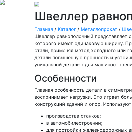
Швеллер равно
Главная
/
Каталог
/
Металлопрокат
/
Шве
Швеллер равнополочный представляет с
которого имеют одинаковую ширину. Пр
стали, применяя метод холодного или г
детали повышенную прочность и устойчи
уникальной деталью для машиностроени
Особенности
Главная особенность детали в симметри
воспринимает нагрузки. Это играет бол
конструкций зданий и опор. Используют 
производства станков;
в автомобилестроении;
для постройки железнодорожных в