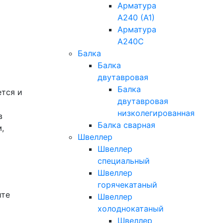
Арматура
А240 (А1)
Арматура
А240С
Балка
Балка
двутавровая
Балка
ется и
двутавровая
низколегированная
в
Балка сварная
,
Швеллер
Швеллер
специальный
Швеллер
горячекатаный
ите
Швеллер
холоднокатаный
Швеллер