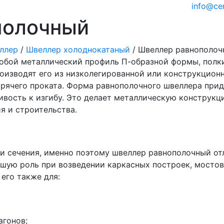
info@ce
полочный
ллер
/
Швеллер холоднокатаный
/
Швеллер равнополоч
обой металлический профиль П-образной формы, полк
оизводят его из низколегированной или конструкцион
орячего проката. Форма равнополочного швеллера при
вость к изгибу. Это делает металлическую конструкц
я и строительства.
и сечения, именно поэтому швеллер равнополочный от
ьшую роль при возведении каркасных построек, мостов
его также для:
агонов;