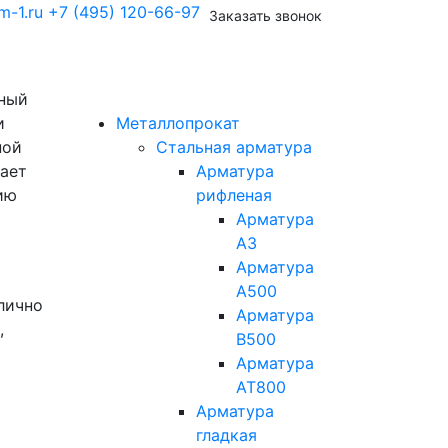
m-1.ru
+7 (495) 120-66-97
Заказать звонок
ный
и
Металлопрокат
ной
Стальная арматура
дает
Арматура
ию
рифленая
Арматура
А3
Арматура
А500
лично
Арматура
,
В500
Арматура
АТ800
Арматура
гладкая