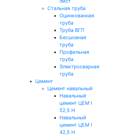
лист
Стальная труба
Оцинкованная
труба
Труба ВГП
Бесшовная
труба
Профильная
труба
Электросварная
труба
Цемент
Цемент навальный
Навальный
цемент ЦЕМ I
52,5 Н
Навальный
цемент ЦЕМ I
42,5 H